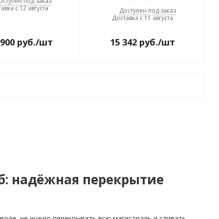
оступен под заказ
авка с 12 августа
Доступен под заказ
Доставка с 11 августа
 900
руб.
/шт
15 342
руб.
/шт
б: надёжная перекрытие
оде, не нужно перекрывать всю магистраль и сливать