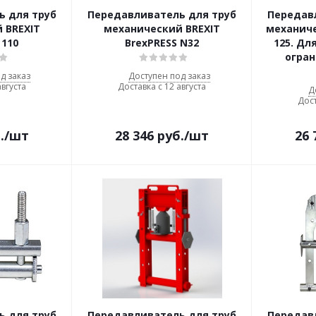
ь для труб
Передавливатель для труб
Передав
 BREXIT
механический BREXIT
механиче
 110
BrexPRESS N32
125. Дл
огра
д заказ
Доступен под заказ
августа
Доставка с 12 августа
Д
Дост
.
/шт
28 346
руб.
/шт
26 
ь для труб
Передавливатель для труб
Передав