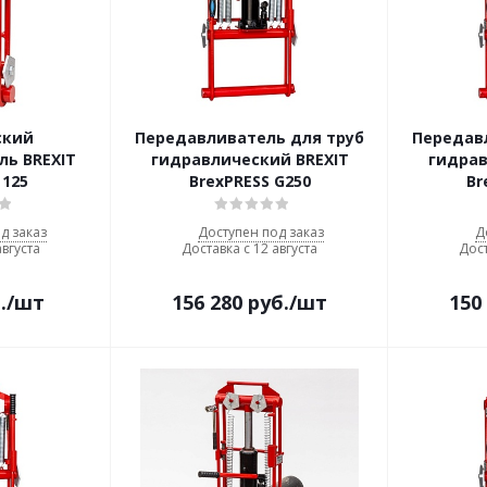
ский
Передавливатель для труб
Передав
ль BREXIT
гидравлический BREXIT
гидрав
 125
BrexPRESS G250
Br
д заказ
Доступен под заказ
Д
августа
Доставка с 12 августа
Дост
.
/шт
156 280
руб.
/шт
150