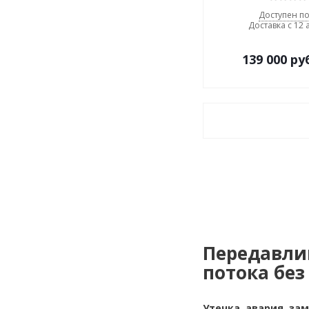
Доступен по
Доставка с 12 
139 000
ру
Передавли
потока бе
Утечка, авария, за