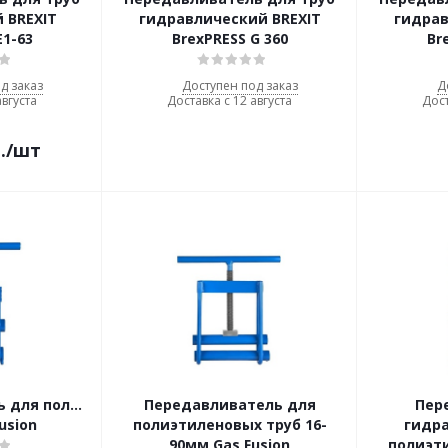
 BREXIT
гидравлический BREXIT
гидрав
Е1-63
BrexPRESS G 360
Br
д заказ
Доступен под заказ
Д
августа
Доставка с 12 августа
Дост
.
/шт
 для полиэтиленовых труб 16-
Передавливатель для
Пер
usion
полиэтиленовых труб 16-
гидр
90мм Gas Fusion
полиэти