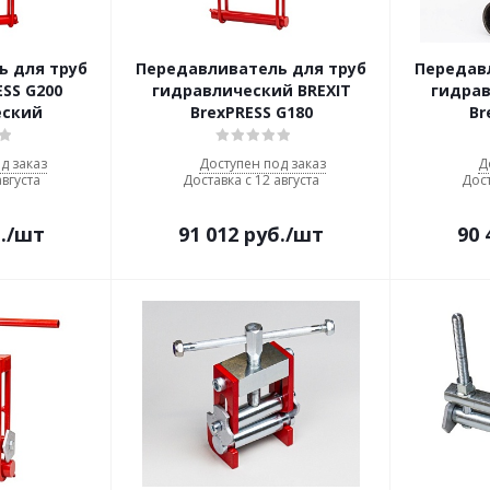
ь для труб
Передавливатель для труб
Передав
ESS G200
гидравлический BREXIT
гидрав
еский
BrexPRESS G180
Br
д заказ
Доступен под заказ
Д
августа
Доставка с 12 августа
Дост
.
/шт
91 012
руб.
/шт
90 