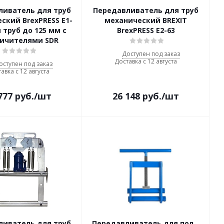
ливатель для труб
Передавливатель для труб
ский BrexPRESS Е1-
механический BREXIT
я труб до 125 мм с
BrexPRESS Е2-63
ничителями SDR
Доступен под заказ
Доставка с 12 августа
оступен под заказ
авка с 12 августа
777
руб.
/шт
26 148
руб.
/шт
ливатель для труб
Передавливатель для полиэтилен