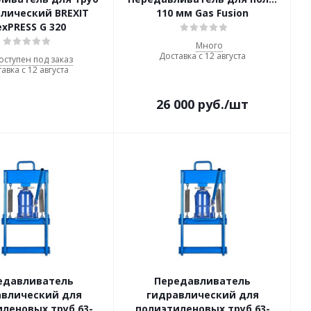
лический BREXIT
110 мм Gas Fusion
exPRESS G 320
Много
Доставка с 12 августа
оступен под заказ
авка с 12 августа
26 000
руб.
/шт
едавливатель
Передавливатель
авлический для
гидравлический для
леновых труб 63-
полиэтиленовых труб 63-