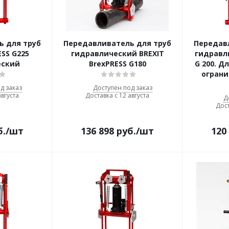
ь для труб
Передавливатель для труб
Передав
ESS G225
гидравлический BREXIT
гидравл
еский
BrexPRESS G180
G 200. Д
ограни
д заказ
Доступен под заказ
августа
Доставка с 12 августа
Д
Дост
б.
/шт
136 898
руб.
/шт
120