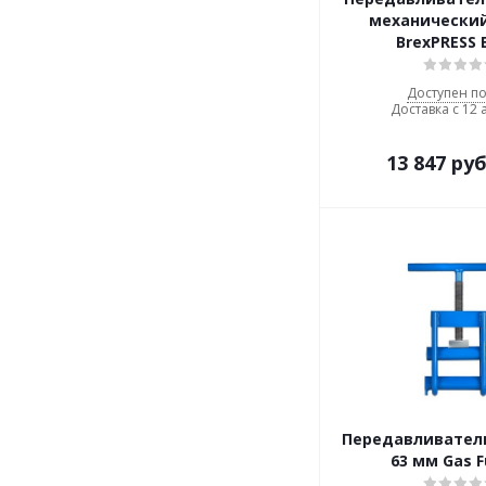
механический
BrexPRESS 
Доступен по
Доставка с 12 
13 847
руб
Передавливатель
63 мм Gas F