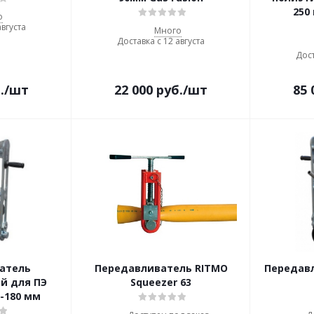
250
о
августа
Много
Доставка с 12 августа
Дост
.
/шт
22 000
руб.
/шт
85 
атель
Передавливатель RITMO
Передавл
й для ПЭ
Squeezer 63
3-180 мм