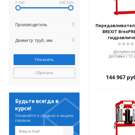
7 760
343 520
Производитель
Передавливател
BREXIT BrexPR
гидравлич
Диаметр труб, мм
Доступен по
Доставка с 12 
Сбросить
144 967
ру
Будьте всегда в
курсе!
Узнавайте о скидках и акциях
первым