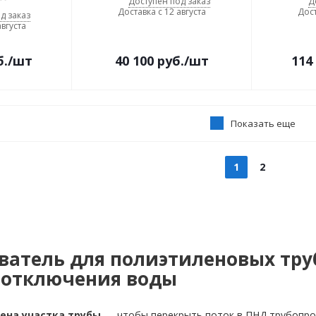
Доступен под заказ
Д
Доставка с 12 августа
Дост
д заказ
августа
б.
/шт
40 100
руб.
/шт
114
Показать еще
1
2
ватель для полиэтиленовых тру
з отключения воды
мена участка трубы
— чтобы перекрыть поток в ПНД трубопров