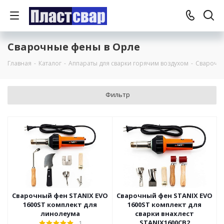
Сварочные фены в Орле
Главная
-
Каталог
-
Аппараты для сварки горячим воздухом
-
Сварочн
Фильтр
Сварочный фен STANIX EVO
Сварочный фен STANIX EVO
1600ST комплект для
1600ST комплект для
линолеума
сварки внахлест
STANIX1600СВ2
1