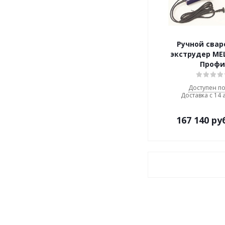
Ручной сва
экструдер ME
Профи
Доступен по
Доставка с 14 
167 140
ру