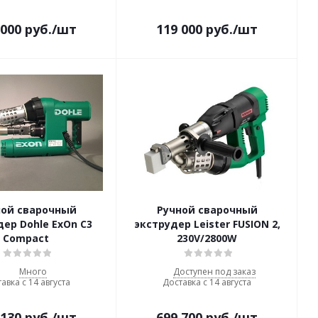
 000
руб.
/шт
119 000
руб.
/шт
ной сварочный
Ручной сварочный
дер Dohle ExOn С3
экструдер Leister FUSION 2,
Compact
230V/2800W
Много
Доступен под заказ
авка с 14 августа
Доставка с 14 августа
 130
руб.
/шт
699 700
руб.
/шт