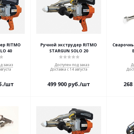
дер RITMO
Ручной экструдер RITMO
Сварочны
LO 40
STARGUN SOLO 20
д заказ
Доступен под заказ
Д
августа
Доставка с 14 августа
Дост
б.
/шт
499 900
руб.
/шт
268