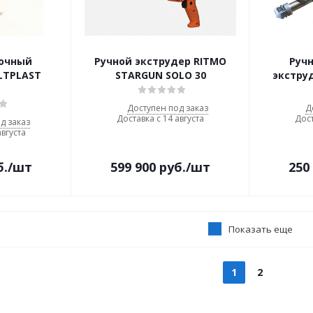
рочный
Ручной экструдер RITMO
Руч
LTPLAST
STARGUN SOLO 30
экстру
Доступен под заказ
Д
Доставка с 14 августа
Дост
д заказ
августа
б.
/шт
599 900
руб.
/шт
250
Показать еще
1
2