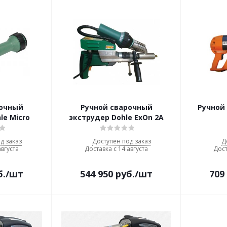
рочный
Ручной сварочный
Ручной
le Micro
экструдер Dohle ExOn 2A
д заказ
Доступен под заказ
Д
августа
Доставка с 14 августа
Дост
б.
/шт
544 950
руб.
/шт
709