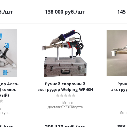
б.
/шт
138 000
руб.
/шт
145
ер Алга-
Ручной сварочный
Руч
(компл.
экструдер Welping WP40H
экстру
ный)
Много
Доставка с 16 августа
о
августа
Дост
б.
/шт
205 170
руб.
/шт
856