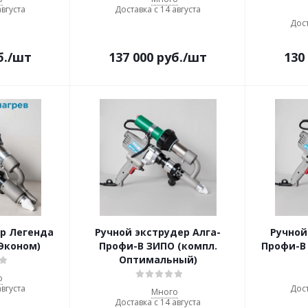
августа
Доставка с 14 августа
Дост
б.
/шт
137 000
руб.
/шт
130
ер Легенда
Ручной экструдер Алга-
Ручной
Эконом)
Профи-В ЗИПО (компл.
Профи-В 
Оптимальный)
о
августа
Дост
Много
Доставка с 14 августа