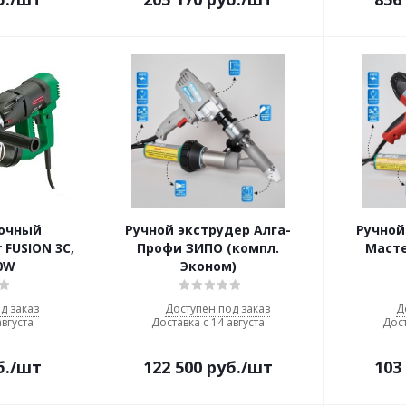
рочный
Ручной экструдер Алга-
Ручной
 FUSION 3C,
Профи ЗИПО (компл.
Масте
0W
Эконом)
д заказ
Доступен под заказ
Д
августа
Доставка с 14 августа
Дост
б.
/шт
122 500
руб.
/шт
103