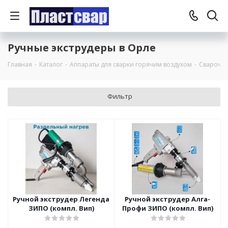
Ручные экструдеры в Орле
Главная
-
Каталог
-
Аппараты для сварки горячим воздухом
-
Сварочны
Фильтр
Ручной экструдер Легенда
Ручной экструдер Алга-
ЗИПО (компл. Вип)
Профи ЗИПО (компл. Вип)